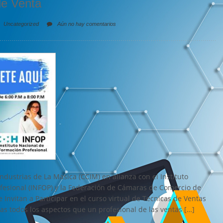
de Venta
Uncategorized
Aún no hay comentarios
dustrias de La Masica (CCIM) en alianza con el Instituto
fesional (INFOP) y la Federación de Cámaras de Comercio de
nvitan a Participar en el curso virtual de Tecnicas de Ventas
s todos los aspectos que un profesional de las ventas […]