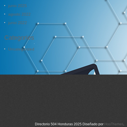
junio 2025
agosto 2022
junio 2022
Categories
Uncategorized
Directorio 504 Honduras 2025 Diseñado por
HooThemes
.