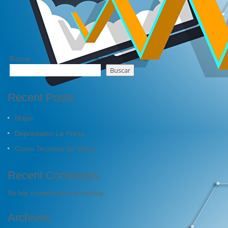
Buscar
Buscar
Recent Posts
Mapa
Depredador La Presa
Curso Tecnicas de Venta
Recent Comments
No hay comentarios que mostrar.
Archives