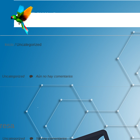
Inicio
/
Uncategorized
Uncategorized
Aún no hay comentarios
resa
Uncategorized
No hay comentarios