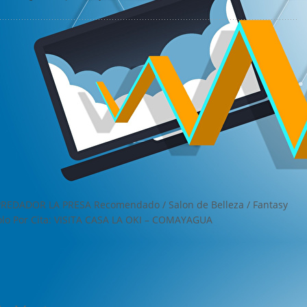
EDADOR LA PRESA Recomendado / Salon de Belleza / Fantasy
Solo Por Cita: VISITA CASA LA OKI – COMAYAGUA